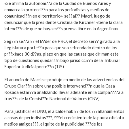
«Se afirma la autonom??a de la Ciudad de Buenos Aires y
enmarca la protecci??n para los periodistas y medios de
comunicaci??n en el territorio», se??al?? Macri, luego de
denunciar que la presidente Cristina de Kirchner «tiene la clara
intenci??n de que no haya m??s prensa libre en la Argentina».
Seg??n se??al?? el l??der de PRO, el decreto ser?? girado a la
Legislatura porte??a para que sea refrendado dentro de los
pr??ximos 30 d??as, plazo en que las causas que diriman este
tipo de cuestiones quedar??n bajo jurisdicci??n del a Tribunal
Superior Judicial porte??o (TJS).
El anuncio de Macri se produjo en medio de las advertencias del
Grupo Clar??n sobre una posible intervenci??n que la Casa
Rosada estar??a analizando llevar adelante en la compa????a a
trav??s de la Comisi??n Nacional de Valores (CNV).
Para justificar el DNU, el alcalde habl?? de los ???allanamientos
a casas de periodistas???, ???el crecimiento de la pauta oficial a
medios amigos???, el quite de la publicidad ???de los