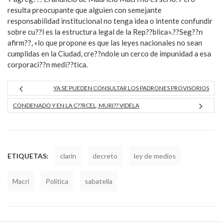
resulta preocupante que alguien con semejante
responsabilidad institucional no tenga idea o intente confundir
sobre cu??l es la estructura legal de la Rep??blica».??Seg??n
afirm??, «lo que propone es que las leyes nacionales no sean
cumplidas en la Ciudad, cre??ndole un cerco de impunidad a esa
corporaci??n medi??tica.
YA SE PUEDEN CONSULTAR LOS PADRONES PROVISORIOS
CONDENADO Y EN LA C??RCEL, MURI?? VIDELA
ETIQUETAS:
clarin
decreto
ley de medios
Macri
Politica
sabatella