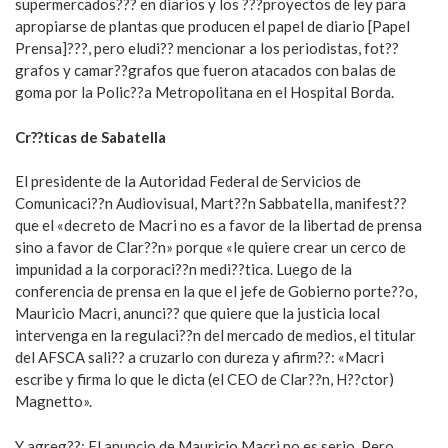
supermercados??? en diarios y los ???proyectos de ley para
apropiarse de plantas que producen el papel de diario [Papel
Prensa]???, pero eludi?? mencionar a los periodistas, fot??
grafos y camar??grafos que fueron atacados con balas de
goma por la Polic??a Metropolitana en el Hospital Borda.
Cr??ticas de Sabatella
El presidente de la Autoridad Federal de Servicios de
Comunicaci??n Audiovisual, Mart??n Sabbatella, manifest??
que el «decreto de Macri no es a favor de la libertad de prensa
sino a favor de Clar??n» porque «le quiere crear un cerco de
impunidad a la corporaci??n medi??tica. Luego de la
conferencia de prensa en la que el jefe de Gobierno porte??o,
Mauricio Macri, anunci?? que quiere que la justicia local
intervenga en la regulaci??n del mercado de medios, el titular
del AFSCA sali?? a cruzarlo con dureza y afirm??: «Macri
escribe y firma lo que le dicta (el CEO de Clar??n, H??ctor)
Magnetto».
Y agreg??: El anuncio de Mauricio Macri no es serio. Pero