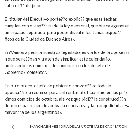
cabo el 31 de julio.
El titular del Ejecutivo porte??o explic?? que esas fechas
cumplen con el esp??ritu de la ley electoral, que busca «generar
un espacio separado, para poder discutir los temas espec??
ficos de la Ciudad de Buenos Aires».
???Vamos a pedir a nuestros legisladores y a los de la oposici??
n que se re??nan y traten de simplicar este calendario,
unificando los comicios de comunas con los de jefe de
Gobierno», coment??.
En otro orden, el jefe de gobierno convoc?? «a toda la
oposici??n» a reunirse para enfrentar al oficialismo en las pr??
ximos comicios de octubre, ala vez que pidi?? la construcci??n
de «un espacio que devuelva la esperanza y la tranquilidad a esa
mayor??a de los argentinos».
MARCHA EN MEMORIA DE LAS V??CTIMAS DE CROMA??ON