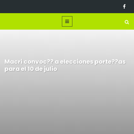
Macri convoc?? a elecciones porte??as
para el 10 de julio