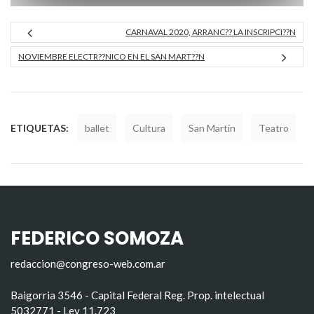
CARNAVAL 2020, ARRANC?? LA INSCRIPCI??N
NOVIEMBRE ELECTR??NICO EN EL SAN MART??N
ETIQUETAS:
ballet
Cultura
San Martín
Teatro
FEDERICO SOMOZA
redaccion@congreso-web.com.ar
Baigorria 3546 - Capital Federal Reg. Prop. intelectual
5032771 - Ley 11.723