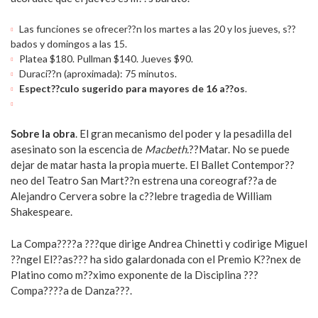
Las funciones se ofrecer??n los martes a las 20 y los jueves, s??
bados y domingos a las 15.
Platea $180. Pullman $140. Jueves $90.
Duraci??n (aproximada): 75 minutos.
Espect??culo sugerido para mayores de 16 a??os
.
Sobre la obra
. El gran mecanismo del poder y la pesadilla del
asesinato son la escencia de
Macbeth.
??Matar. No se puede
dejar de matar hasta la propia muerte. El Ballet Contempor??
neo del Teatro San Mart??n estrena una coreograf??a de
Alejandro Cervera sobre la c??lebre tragedia de William
Shakespeare.
La Compa????a ???que dirige Andrea Chinetti y codirige Miguel
??ngel El??as??? ha sido galardonada con el Premio K??nex de
Platino como m??ximo exponente de la Disciplina ???
Compa????a de Danza???.