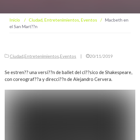
Inicio
/
Ciudad
,
Entretenimientos
,
Eventos
/
Macbeth en
el San Mart??n
Ciudad
,
Entretenimientos
,
Eventos
|
20/11/2019
Se estren?? una versi??n de ballet del cl??sico de Shakespeare,
con coreograf??a y direcci??n de Alejandro Cervera.