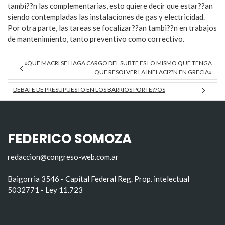
tambi??n las complementarias, esto quiere decir que estar??an
siendo contempladas las instalaciones de gas y electricidad.
Por otra parte, las tareas se focalizar??an tambi??n en trabajos
de mantenimiento, tanto preventivo como correctivo.
«QUE MACRI SE HAGA CARGO DEL SUBTE ES LO MISMO QUE TENGA
QUE RESOLVER LA INFLACI??N EN GRECIA»
DEBATE DE PRESUPUESTO EN LOS BARRIOS PORTE??OS
FEDERICO SOMOZA
redaccion@congreso-web.com.ar
Baigorria 3546 - Capital Federal Reg. Prop. intelectual
5032771 - Ley 11.723