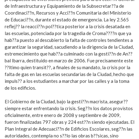
de Infraestructura y Equipamiento de la Subsecretar??a de
Coordinaci??n, Recursos y Acci??n Comunitaria del Ministerio
de Educaci??n, durante el estado de emergencia. La ley 2.565
reflej?? la reacci??n pol??tica posterior a la crisis desatada en
las escuelas, potenciada por la tragedia de Croma????n que ya
hab??a puesto al descubierto la falta de controles tendientes a
garantizar la seguridad, sacudiendo a la dirigencia de la Ciudad,
estremecimiento que hab??a culminado con la gesti??n de An??
bal Ibarra, destituido en marzo de 2006. Fue precisamente este
??ltimo quien transit??, a finales de su mandato, la crisis por la
falta de gas en las escuelas secundarias de la Ciudad, hecho que
impuls?? a los estudiantes a marchar por las calles y a la toma
de los edificios.
El Gobierno de la Ciudad, bajo la gesti??n macrista, asegur??
siempre estar enfrentando la crisis. Seg??n los datos provistos
oficialmente, entre enero de 2008 y septiembre de 2009,
fueron finalizadas 797 obras y 224 est??n siendo ejecutadas. El
Plan Integral de Adecuaci??n de Edificios Escolares, seg??n las
autoridades, contempla no s??lo las obras b??sicas, sino