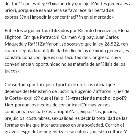
destac?? que es «leg??tima una ley que fije l??mites generales a
priori, porque de esa manera se favorece la libertad de
expresi??n al impedir la concentraci??n en el mercado».
Entre los argumentos utilizados por Ricardo Lorenzetti, Elena
Highton, Enrique Petracchi, Carmen Argibay, Juan Carlos
Maqueda y Ra??l Zaffaroni, se sostuvo que la ley 26.522, «en
cuanto regula la multiplicidad de licencias de modo general, es
constitucional, porque es una facultad del Congreso, cuya
conveniencia y oportunidad no es materia de an??lisis de los
jueces».
Consultado por Infojus, el portal de noticias oficial que
depende del Ministerio de Justicia, Eugenio Zaffaroni -juez de
la Corte- explic?? que el fallo: ??»
trasciende mucho lo pol??
tico
, porque los medios de comunicaci??n masiva nos
condicionan simpat??as, antipat??as, empat??as, juicios,
prejuicios, costumbres, sexualidad, es decir la totalidad de las
formas en las que interactuamos en una sociedad. Corren el
grave riesgo de homogeneizar esa cultura, nuestra cultura. Y