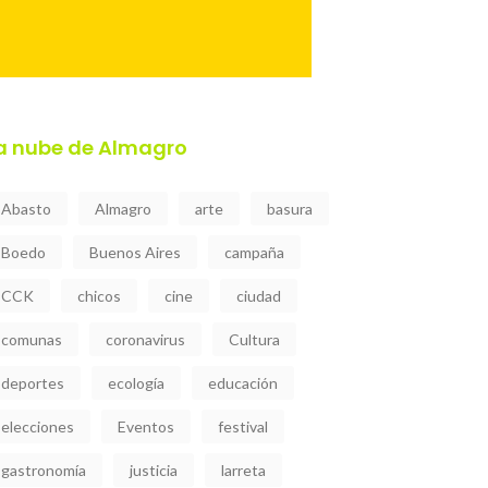
a nube de Almagro
Abasto
Almagro
arte
basura
Boedo
Buenos Aires
campaña
CCK
chicos
cine
ciudad
comunas
coronavirus
Cultura
deportes
ecología
educación
elecciones
Eventos
festival
gastronomía
justicia
larreta