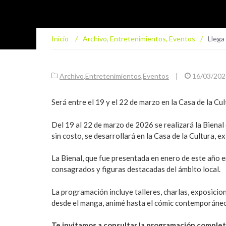
Inicio
/
Archivo
,
Entretenimientos
,
Eventos
/
Llega 
Archivo
,
Entretenimientos
,
Eventos
|
16/03/202
Será entre el 19 y el 22 de marzo en la Casa de la Cul
Del 19 al 22 de marzo de 2026 se realizará la Bienal 
sin costo, se desarrollará en la Casa de la Cultura, e
La Bienal, que fue presentada en enero de este año e
consagrados y figuras destacadas del ámbito local.
La programación incluye talleres, charlas, exposicion
desde el manga, animé hasta el cómic contemporáneo,
Te invitamos a consultar la programación complet