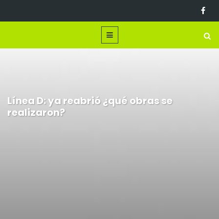
Línea D: ya reabrió ¿qué obras se
realizaron?