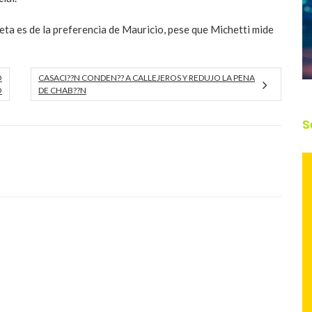
eta es de la preferencia de Mauricio, pese que Michetti mide
O
CASACI??N CONDEN?? A CALLEJEROS Y REDUJO LA PENA
O
DE CHAB??N
S