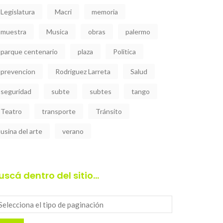
Legislatura
Macri
memoria
muestra
Musica
obras
palermo
parque centenario
plaza
Politica
prevencion
Rodriguez Larreta
Salud
seguridad
subte
subtes
tango
Teatro
transporte
Tránsito
usina del arte
verano
uscá dentro del sitio…