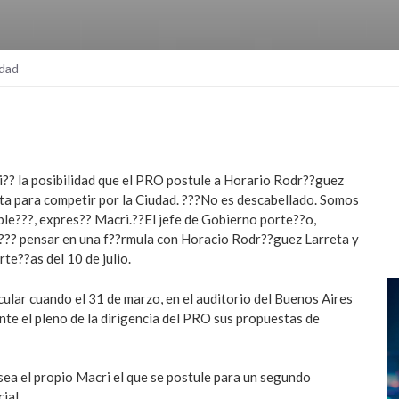
udad
ti?? la posibilidad que el PRO postule a Horario Rodr??guez
nta para competir por la Ciudad. ???No es descabellado. Somos
ble???, expres?? Macri.??
El jefe de Gobierno porte??o,
??? pensar en una f??rmula con Horacio Rodr??guez Larreta y
te??as del 10 de julio.
cular cuando el 31 de marzo, en el auditorio del Buenos Aires
te el pleno de la dirigencia del PRO sus propuestas de
ea el propio Macri el que se postule para un segundo
ial.