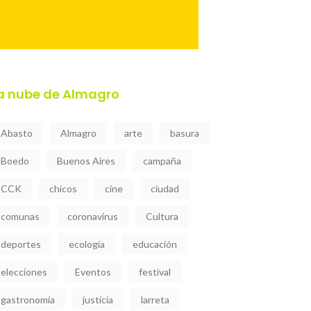
a nube de Almagro
Abasto
Almagro
arte
basura
Boedo
Buenos Aires
campaña
CCK
chicos
cine
ciudad
comunas
coronavirus
Cultura
deportes
ecología
educación
elecciones
Eventos
festival
gastronomía
justicia
larreta