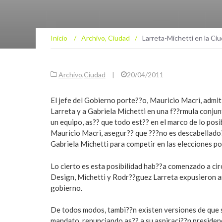
Inicio
/
Archivo
,
Ciudad
/
Larreta-Michetti en la Ci
Archivo
,
Ciudad
|
20/04/2011
El jefe del Gobierno porte??o, Mauricio Macri, admi
Larreta y a Gabriela Michetti en una f??rmula conju
un equipo, as?? que todo est?? en el marco de lo posi
Mauricio Macri, asegur?? que ???no es descabellado
Gabriela Michetti para competir en las elecciones por
Lo cierto es esta posibilidad hab??a comenzado a cir
Design, Michetti y Rodr??guez Larreta expusieron an
gobierno.
De todos modos, tambi??n existen versiones de que s
mandato, renunciando as?? a su aspiraci??n presidenc