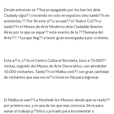
Desde entonces se ??fue propagando por los barrios dela
Ciudady sigui?? creciendo no solo en espacios sino tambi??n en
asistentes.?? Por fin este a??o se sum?? el Teatro Col??n y
tambi??n el Museo de Arte Moderno dela Ciudadde Buenos
Aires por lo que se separ?? este evento de la ???Semana del
Arte??? ??ya que lleg?? a tener gran envergadura por si mismo.
Esta a??o, s??lo el Centro Cultural Recoleta, tuvo a 70.000??
visitas, seguido del Museo de Arte Decorativo, con alrededor
50.000 visitantes. Tambi??n el Malba cont?? con gran cantidad
de visitantes que una vez m??s hicieron fila para ingresar.
El Malba se sum??La Nochede los Museos desde que se realiz??
por primera vez, y es una de las que mas convoca. Sirve para
aunar el trabajo p??blico y privado para incrementar y