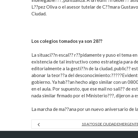
indelegable???, puntualiza. A la reuni??n deber?? asi
L??pez Oliva o el asesor tutelar de C??mara Gustavo
Ciudad.
Los colegios tomados ya son 28??
La situaci??n escal?? r??pidamente y puso el tema en
existencia de tal instructivo como estrategia para d
editorialmente a la gesti??n de la ciudad, public?? es
abonar la teor??a del desconocimiento:?????Eviden
gobierno. Ya hab??an hecho algo similar con un 0800
en el aula. Por supuesto, que ese mail no sali?? de es
nada similar firmado por el Ministerio???, dijeron a 
La marcha de ma??ana por un nuevo aniversario de la 
10 A??OS DE CIUDAD EMERGENT