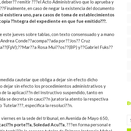
, deber?? remitir ???el Acto Administrativo que lo aprueba y
.??Finalmente, en caso de negar la existencia del documento
 si existiera uno, para casos de toma de establecimientos
copia ??ntegra del expediente en que fue emitido???.
de este jueves sobre tablas, con texto consensuado y a mano
r??Andrea Conde??acompa??ada por??Jos?? Cruz
??(FpV);??Mar??a Rosa Mui??os??(BP) y??Gabriel Fuks??
a medida cautelar que obliga a dejar sin efecto dicho
 dejar sin efecto los procedimientos administrativos y
 de la aplicaci??n del Instructivo suspendido, tanto en
a se decreta sin cauci??n juratoria atento la respectiva
B
 Tutelar???, especifica la resoluci??n.
 viernes en la sede del tribunal, en Avenida de Mayo 650,
ucaci??n porte??a, Soledad Acu??a
, ???en forma personal e