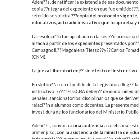
Adem??s, de ratificar la existencia de ese documento
copia ??ntegra del expediente en que fue emitido???
referido se solicita
???copia del protocolo vigente,
educativos, acto administrativo que lo aprueba y 
La resoluci??n fue aprobada en la sesi??n ordinaria 
alzada a partir de los expedientes presentados po
Campagnoli,??Magdalena Tiesso??y??Carlos Tomada
(CNM).
La jueza Liberatori dej?? sin efecto el instructivo
En sinton??a con el pedido de la Legislatura lleg?? l
instructivo: ?????El GCBA deber?? de modo inmediato
penales, sancionatorios, disciplinarios que se deriven
relaci??n a alumnos como docentes. La presente medid
investidura de los funcionarios del Ministerio Publico
Adem??s, convoca a
una audiencia
a celebrarse este
primer piso,
con la asistencia de la ministra de Ed