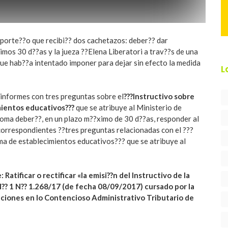
 porte??o que recibi?? dos cachetazos: deber?? dar
imos 30 d??as y la jueza ??Elena Liberatori a trav??s de una
 que hab??a intentado imponer para dejar sin efecto la medida
L
e informes con tres preguntas sobre el
???Instructivo sobre
ientos educativos???
que se atribuye al Ministerio de
oma deber??, en un plazo m??ximo de 30 d??as, responder al
correspondientes ??tres preguntas relacionadas con el ???
a de establecimientos educativos??? que se atribuye al
Ratificar o rectificar «la emisi??n del Instructivo de la
?? 1 N?? 1.268/17 (de fecha 08/09/2017) cursado por la
aciones en lo Contencioso Administrativo Tributario de