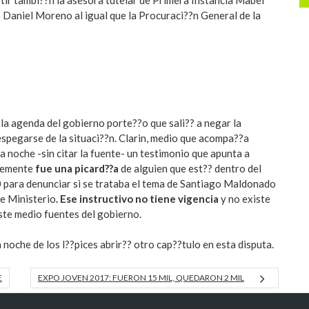
stir tambi??n la asesora tutelar de Primera Instancia Mabel
 Daniel Moreno al igual que la Procuraci??n General de la
 la agenda del gobierno porte??o que sali?? a negar la
espegarse de la situaci??n. Clarin, medio que acompa??a
ta noche -sin citar la fuente- un testimonio que apunta a
temente
fue una picard??a
de alguien que est?? dentro del
 para denunciar si se trataba el tema de Santiago Maldonado
te Ministerio
. Ese instructivo no tiene vigencia
y no existe
este medio fuentes del gobierno.
noche de los l??pices abrir?? otro cap??tulo en esta disputa.
E
EXPO JOVEN 2017: FUERON 15 MIL, QUEDARON 2 MIL