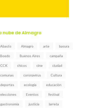
a nube de Almagro
Abasto
Almagro
arte
basura
Boedo
Buenos Aires
campaña
CCK
chicos
cine
ciudad
comunas
coronavirus
Cultura
deportes
ecología
educación
elecciones
Eventos
festival
gastronomía
justicia
larreta