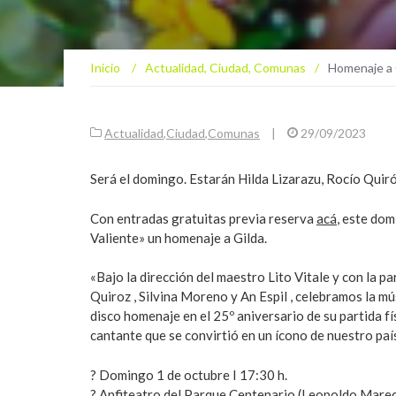
Inicio
/
Actualidad
,
Ciudad
,
Comunas
/
Homenaje a G
Actualidad
,
Ciudad
,
Comunas
|
29/09/2023
Será el domingo. Estarán Hilda Lizarazu, Rocío Quiró
Con entradas gratuitas previa reserva
acá
, este do
Valiente» un homenaje a Gilda.
«Bajo la dirección del maestro Lito Vitale y con la p
Quiroz , Silvina Moreno y An Espil , celebramos la mú
disco homenaje en el 25º aniversario de su partida fí
cantante que se convirtió en un ícono de nuestro país
? Domingo 1 de octubre I 17:30 h.
? Anfiteatro del Parque Centenario (Leopoldo Marecha