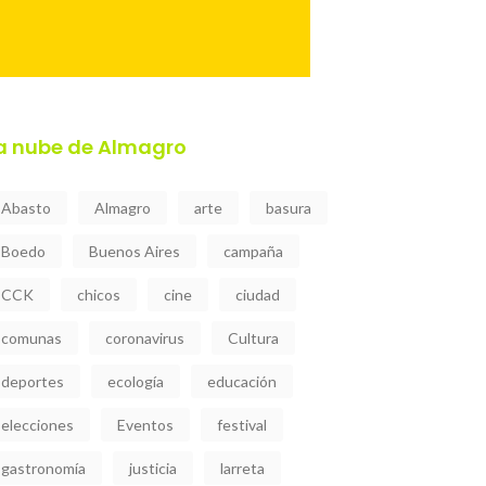
a nube de Almagro
Abasto
Almagro
arte
basura
Boedo
Buenos Aires
campaña
CCK
chicos
cine
ciudad
comunas
coronavirus
Cultura
deportes
ecología
educación
elecciones
Eventos
festival
gastronomía
justicia
larreta