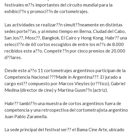
festivales m??s importantes del circuito mundial para la
exhibici??n y promoci??n de cortometrajes.
Las actividades se realizar??n simult??neamente en distintas
sedes porte??as, y al mismo tiempo en Berna, Ciudad del Cabo,
San Jos??, Mosc??, Bangkok, El Cairo y Hong Kong. Habr?? una
selecci??n de 60 cortos escogidos de entre los m??s de 8.000
recibidos este a??o. Competir??n por cinco premios de 20.000
d??lares.
Desde este a??o 11 cortometrajes argentinos participan de la
Competencia Nacional ???Made in Argentina???. El jurado a
cargo est?? compuesto por Marcos Vieytes (cr??tico), Gabriel
Medina (director de cine) y Martina Gusm??n (actriz).
Habr?? tambi??n una muestra de cortos argentinos fuera de
competencia y una retrospectiva del cortometrajista argentino
Juan Pablo Zaramella.
La sede principal del festival ser?? el Bama Cine Arte, ubicado