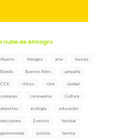
a nube de Almagro
Abasto
Almagro
arte
basura
Boedo
Buenos Aires
campaña
CCK
chicos
cine
ciudad
comunas
coronavirus
Cultura
deportes
ecología
educación
elecciones
Eventos
festival
gastronomía
justicia
larreta