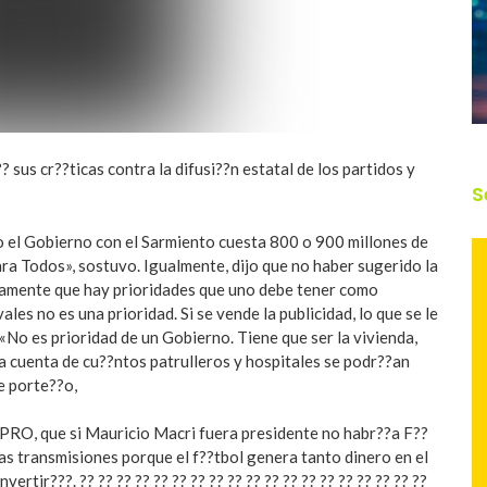
 sus cr??ticas contra la difusi??n estatal de los partidos y
S
do el Gobierno con el Sarmiento cuesta 800 o 900 millones de
ara Todos», sostuvo. Igualmente, dijo que no haber sugerido la
laramente que hay prioridades que uno debe tener como
ales no es una prioridad. Si se vende la publicidad, lo que se le
«No es prioridad de un Gobierno. Tiene que ser la vivienda,
la cuenta de cu??ntos patrulleros y hospitales se podr??an
e porte??o,
l PRO, que si Mauricio Macri fuera presidente no habr??a F??
las transmisiones porque el f??tbol genera tanto dinero en el
tir???. ?? ?? ?? ?? ?? ?? ?? ?? ?? ?? ?? ?? ?? ?? ?? ?? ?? ?? ??