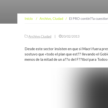
Inicio
/
Archivo
,
Ciudad
/
El PRO contin??a cuestio
Archivo
,
Ciudad
|
20/02/2013
Desde este sector insisten en que si Macri fuera pr
sostuvo que «todo el plan que est?? llevando el Gob
menos de la mitad de un a??o del F??tbol para Todos»