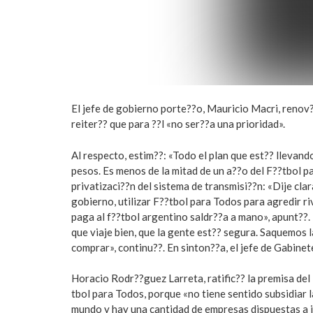
El jefe de gobierno porte??o, Mauricio Macri, renov??
reiter?? que para ??l «no ser??a una prioridad».
Al respecto, estim??: «Todo el plan que est?? llevan
pesos. Es menos de la mitad de un a??o del F??tbol p
privatizaci??n del sistema de transmisi??n: «Dije c
gobierno, utilizar F??tbol para Todos para agredir riv
paga al f??tbol argentino saldr??a a mano», apunt??. 
que viaje bien, que la gente est?? segura. Saquemos 
comprar», continu??. En sinton??a, el jefe de Gabinet
Horacio Rodr??guez Larreta, ratific?? la premisa de
tbol para Todos, porque «no tiene sentido subsidiar 
mundo y hay una cantidad de empresas dispuestas a inver