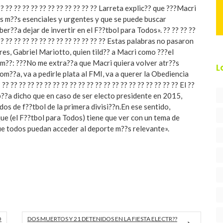
? ?? ?? ?? ?? ?? ?? ?? ?? ?? ?? ?? ?? Larreta explic?? que ???Macri
es m??s esenciales y urgentes y que se puede buscar
er??a dejar de invertir en el F??tbol para Todos». ?? ?? ?? ??
? ?? ?? ?? ?? ?? ?? ?? ?? ?? ?? ?? ?? ?? Estas palabras no pasaron
es, Gabriel Mariotto, quien tild?? a Macri como ???el
firm??: ???No me extra??a que Macri quiera volver atr??s
L
om??a, va a pedirle plata al FMI, va a querer la Obediencia
? ?? ?? ?? ?? ?? ?? ?? ?? ?? ?? ?? ?? ?? ?? ?? ?? ?? ?? ?? ?? El ??
b??a dicho que en caso de ser electo presidente en 2015,
dos de f??tbol de la primera divisi??n.En ese sentido,
ue (el F??tbol para Todos) tiene que ver con un tema de
que todos puedan acceder al deporte m??s relevante».
O
DOS MUERTOS Y 21 DETENIDOS EN LA FIESTA ELECTR??