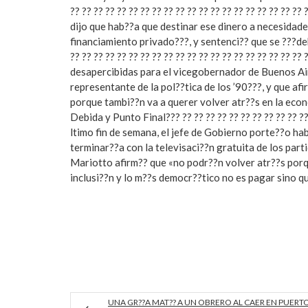
?? ?? ?? ?? ?? ?? ?? ?? ?? ?? ?? ?? ?? ?? ?? ?? ?? ?? ?? ?
dijo que hab??a que destinar ese dinero a necesidad
financiamiento privado???, y sentenci?? que se ???deb
?? ?? ?? ?? ?? ?? ?? ?? ?? ?? ?? ?? ?? ?? ?? ?? ?? ?? ?? ?
desapercibidas para el vicegobernador de Buenos Air
representante de la pol??tica de los ’90???, y que a
porque tambi??n va a querer volver atr??s en la econ
Debida y Punto Final??? ?? ?? ?? ?? ?? ?? ?? ?? ?? ?? ?? ?
ltimo fin de semana, el jefe de Gobierno porte??o ha
terminar??a con la televisaci??n gratuita de los parti
Mariotto afirm?? que «no podr??n volver atr??s porq
inclusi??n y lo m??s democr??tico no es pagar sino 
UNA GR??A MAT?? A UN OBRERO AL CAER EN PUERT