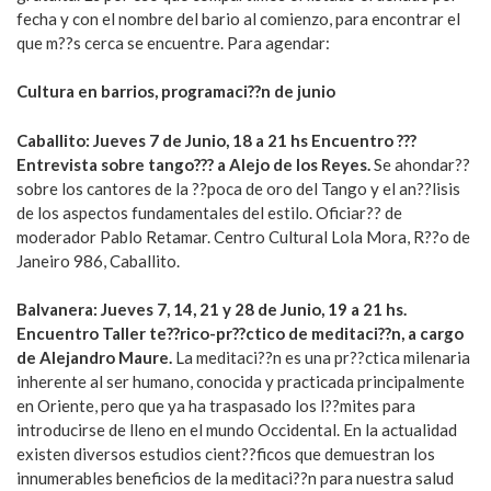
fecha y con el nombre del bario al comienzo, para encontrar el
que m??s cerca se encuentre. Para agendar:
Cultura en barrios, programaci??n de junio
Caballito: Jueves 7 de Junio, 18 a 21 hs Encuentro ???
Entrevista sobre tango??? a Alejo de los Reyes.
Se ahondar??
sobre los cantores de la ??poca de oro del Tango y el an??lisis
de los aspectos fundamentales del estilo. Oficiar?? de
moderador Pablo Retamar. Centro Cultural Lola Mora, R??o de
Janeiro 986, Caballito.
Balvanera: Jueves 7, 14, 21 y 28 de Junio, 19 a 21 hs.
Encuentro Taller te??rico-pr??ctico de meditaci??n, a cargo
de Alejandro Maure.
La meditaci??n es una pr??ctica milenaria
inherente al ser humano, conocida y practicada principalmente
en Oriente, pero que ya ha traspasado los l??mites para
introducirse de lleno en el mundo Occidental. En la actualidad
existen diversos estudios cient??ficos que demuestran los
innumerables beneficios de la meditaci??n para nuestra salud