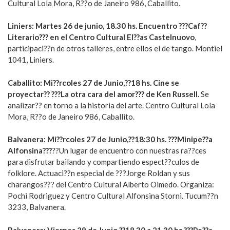
Cultural Lola Mora, R??o de Janeiro 986, Caballito.
Liniers: Martes 26 de junio, 18.30 hs. Encuentro ???Caf??
Literario??? en el Centro Cultural El??as Castelnuovo
,
participaci??n de otros talleres, entre ellos el de tango. Montiel
1041, Liniers.
Caballito: Mi??rcoles 27 de Junio,??18 hs. Cine se
proyectar?? ???La otra cara del amor??? de Ken Russell.
Se
analizar?? en torno a la historia del arte. Centro Cultural Lola
Mora, R??o de Janeiro 986, Caballito.
Balvanera: Mi??rcoles 27 de Junio,??18:30 hs. ???Minipe??a
Alfonsina???
??Un lugar de encuentro con nuestras ra??ces
para disfrutar bailando y compartiendo espect??culos de
folklore. Actuaci??n especial de ???Jorge Roldan y sus
charangos??? del Centro Cultural Alberto Olmedo. Organiza:
Pochi Rodriguez y Centro Cultural Alfonsina Storni. Tucum??n
3233, Balvanera.
Balvanera: Viernes 29 de Junio,??18.30 a 21.30 hs ???Pe??a