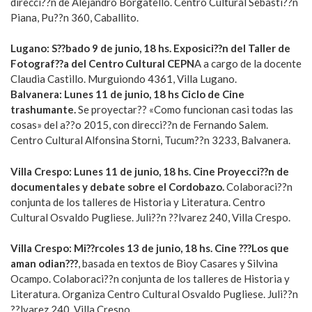
direcci??n de Alejandro Borgatello. Centro Cultural Sebasti??n
Piana, Pu??n 360, Caballito.
Lugano: S??bado 9 de junio, 18 hs. Exposici??n del Taller de
Fotograf??a del Centro Cultural CEPN
A a cargo de la docente
Claudia Castillo. Murguiondo 4361, Villa Lugano.
Balvanera: Lunes 11 de junio, 18 hs Ciclo de Cine
trashumante.
Se proyectar?? «Como funcionan casi todas las
cosas» del a??o 2015, con direcci??n de Fernando Salem.
Centro Cultural Alfonsina Storni, Tucum??n 3233, Balvanera.
Villa Crespo: Lunes 11 de junio, 18 hs. Cine Proyecci??n de
documentales y debate sobre el Cordobazo.
Colaboraci??n
conjunta de los talleres de Historia y Literatura. Centro
Cultural Osvaldo Pugliese. Juli??n ??lvarez 240, Villa Crespo.
Villa Crespo: Mi??rcoles 13 de junio, 18 hs. Cine ???Los que
aman odian???
, basada en textos de Bioy Casares y Silvina
Ocampo. Colaboraci??n conjunta de los talleres de Historia y
Literatura. Organiza Centro Cultural Osvaldo Pugliese. Juli??n
??lvarez 240, Villa Crespo.