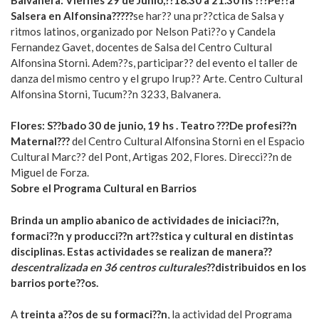
Salsera en Alfonsina?????
se har?? una pr??ctica de Salsa y
ritmos latinos, organizado por Nelson Pati??o y Candela
Fernandez Gavet, docentes de Salsa del Centro Cultural
Alfonsina Storni. Adem??s, participar?? del evento el taller de
danza del mismo centro y el grupo Irup?? Arte. Centro Cultural
Alfonsina Storni, Tucum??n 3233, Balvanera.
Flores: S??bado 30 de junio, 19 hs . Teatro ???De profesi??n
Maternal???
del Centro Cultural Alfonsina Storni en el Espacio
Cultural Marc?? del Pont, Artigas 202, Flores. Direcci??n de
Miguel de Forza.
Sobre el Programa Cultural en Barrios
Brinda un amplio abanico de actividades de iniciaci??n,
formaci??n y producci??n art??stica y cultural en distintas
disciplinas. Estas actividades se realizan de manera??
descentralizada en 36 centros culturales
??distribuidos en los
barrios porte??os.
A
treinta a??os de su formaci??n
, la actividad del Programa