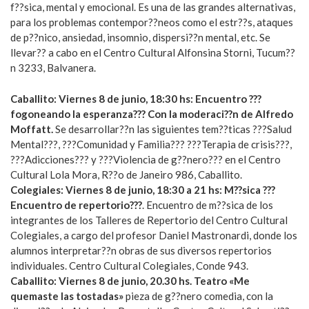
f??sica, mental y emocional. Es una de las grandes alternativas,
para los problemas contempor??neos como el estr??s, ataques
de p??nico, ansiedad, insomnio, dispersi??n mental, etc. Se
llevar?? a cabo en el Centro Cultural Alfonsina Storni, Tucum??
n 3233, Balvanera.
Caballito: Viernes 8 de junio, 18:30 hs: Encuentro ???
fogoneando la esperanza??? Con la moderaci??n de Alfredo
Moffatt.
Se desarrollar??n las siguientes tem??ticas ???Salud
Mental???, ???Comunidad y Familia??? ???Terapia de crisis???,
???Adicciones??? y ???Violencia de g??nero??? en el Centro
Cultural Lola Mora, R??o de Janeiro 986, Caballito.
Colegiales: Viernes 8 de junio, 18:30 a 21 hs: M??sica ???
Encuentro de repertorio???
. Encuentro de m??sica de los
integrantes de los Talleres de Repertorio del Centro Cultural
Colegiales, a cargo del profesor Daniel Mastronardi, donde los
alumnos interpretar??n obras de sus diversos repertorios
individuales. Centro Cultural Colegiales, Conde 943.
Caballito: Viernes 8 de junio, 20.30 hs. Teatro «Me
quemaste las tostadas»
pieza de g??nero comedia, con la