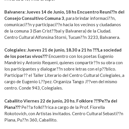
Balvanera: Jueves 14 de Junio, 18 hs Encuentro Reuni??n del
Consejo Consultivo Comuna 3
, para brindar informaci??n,
comunicaci??n y participaci??n hacia los vecinos y ciudadanos
de la comuna 3 (San Crist??bal y Balvanera) de la Ciudad.
Centro Cultural Alfonsina Storni, Tucum??n 3233, Balvanera.
Colegiales: Jueves 21 de junio, 18.30 a 21 hs ???La sociedad
de los poetas vivos???
Encuentro con los poetas Eugenio
Mandrini y Antonio Requeni, quienes compartir??n su obra con
los participantes y dialogar??n sobre letras con el p??blico.
Participar?? el Taller Literario del Centro Cultural Colegiales, a
cargo de Eugenio L??pez. Organiza Tango J??ven del mismo
centro. Conde 943, Colegiales.
Caballito Viernes 22 de junio, 20 hs. Folklore ???Pe??a del
Piana???
Pe??a folkl??rica a cargo de la Prof. Fiorella
Rokotovich, con Artistas invitados. Centro Cultural Sebasti??n
Piana, Pu??n 360, Caballito.