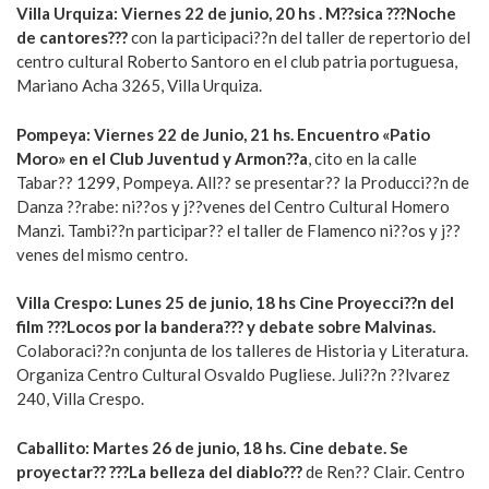
Villa Urquiza: Viernes 22 de junio, 20 hs . M??sica ???Noche
de cantores???
con la participaci??n del taller de repertorio del
centro cultural Roberto Santoro en el club patria portuguesa,
Mariano Acha 3265, Villa Urquiza.
Pompeya: Viernes 22 de Junio, 21 hs. Encuentro «Patio
Moro» en el Club Juventud y Armon??a
, cito en la calle
Tabar?? 1299, Pompeya. All?? se presentar?? la Producci??n de
Danza ??rabe: ni??os y j??venes del Centro Cultural Homero
Manzi. Tambi??n participar?? el taller de Flamenco ni??os y j??
venes del mismo centro.
Villa Crespo: Lunes 25 de junio, 18 hs Cine Proyecci??n del
film ???Locos por la bandera??? y debate sobre Malvinas.
Colaboraci??n conjunta de los talleres de Historia y Literatura.
Organiza Centro Cultural Osvaldo Pugliese. Juli??n ??lvarez
240, Villa Crespo.
Caballito: Martes 26 de junio, 18 hs. Cine debate. Se
proyectar?? ???La belleza del diablo???
de Ren?? Clair. Centro