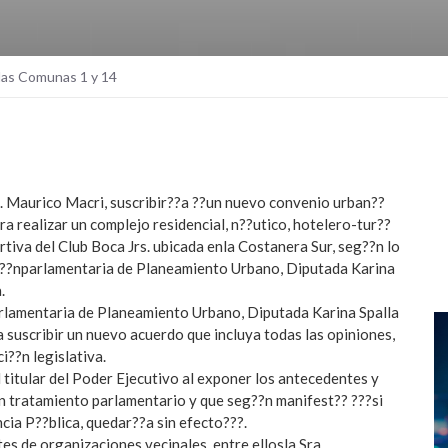
las Comunas 1 y 14
g. Maurico Macri, suscribir??a ??un nuevo convenio urban??
a realizar un complejo residencial, n??utico, hotelero-tur??
tiva del Club Boca Jrs. ubicada enla Costanera Sur, seg??n lo
si??nparlamentaria de Planeamiento Urbano, Diputada Karina
.
rlamentaria de Planeamiento Urbano, Diputada Karina Spalla
 suscribir un nuevo acuerdo que incluya todas las opiniones,
i??n legislativa.
l titular del Poder Ejecutivo al exponer los antecedentes y
en tratamiento parlamentario y que seg??n manifest?? ???si
cia P??blica, quedar??a sin efecto???.
es de organizaciones vecinales, entre ellosla Sra.