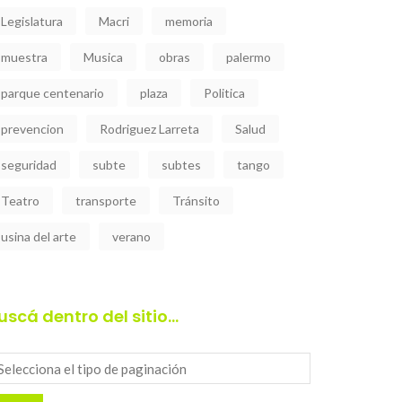
Legislatura
Macri
memoria
muestra
Musica
obras
palermo
parque centenario
plaza
Politica
prevencion
Rodriguez Larreta
Salud
seguridad
subte
subtes
tango
Teatro
transporte
Tránsito
usina del arte
verano
uscá dentro del sitio…