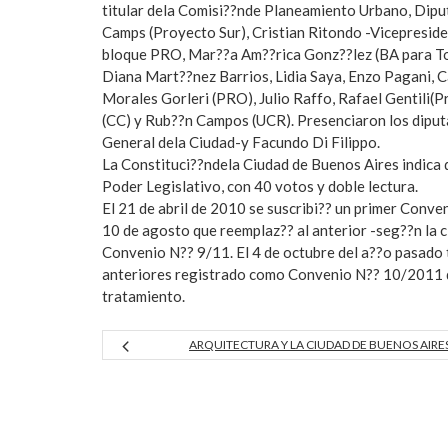
titular dela Comisi??nde Planeamiento Urbano, Diput
Camps (Proyecto Sur), Cristian Ritondo -Vicepreside
bloque PRO, Mar??a Am??rica Gonz??lez (BA para To
Diana Mart??nez Barrios, Lidia Saya, Enzo Pagani, C
Morales Gorleri (PRO), Julio Raffo, Rafael Gentili(
(CC) y Rub??n Campos (UCR). Presenciaron los dipu
General dela Ciudad-y Facundo Di Filippo.
La Constituci??ndela Ciudad de Buenos Aires indica 
Poder Legislativo, con 40 votos y doble lectura.
El 21 de abril de 2010 se suscribi?? un primer Conve
10 de agosto que reemplaz?? al anterior -seg??n la 
Convenio N?? 9/11. El 4 de octubre del a??o pasado 
anteriores registrado como Convenio N?? 10/2011 que
tratamiento.
ARQUITECTURA Y LA CIUDAD DE BUENOS AIRE