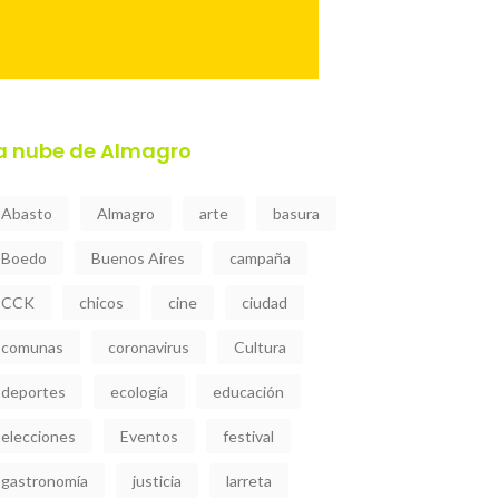
a nube de Almagro
Abasto
Almagro
arte
basura
Boedo
Buenos Aires
campaña
CCK
chicos
cine
ciudad
comunas
coronavirus
Cultura
deportes
ecología
educación
elecciones
Eventos
festival
gastronomía
justicia
larreta