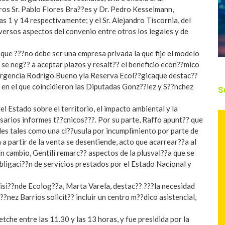
os Sr. Pablo Flores Bra??es y Dr. Pedro Kesselmann,
 1 y 14 respectivamente; y el Sr. Alejandro Tiscornia, del
versos aspectos del convenio entre otros los legales y de
 que ???no debe ser una empresa privada la que fije el modelo
, se neg?? a aceptar plazos y resalt?? el beneficio econ??mico
emergencia Rodrigo Bueno yla Reserva Ecol??gicaque destac??
en el que coincidieron las Diputadas Gonz??lez y S??nchez
S
el Estado sobre el territorio, el impacto ambiental y la
esarios informes t??cnicos???. Por su parte, Raffo apunt?? que
les tales como una cl??usula por incumplimiento por parte de
 a partir de la venta se desentiende, acto que acarrear??a al
n cambio, Gentili remarc?? aspectos de la plusval??a que se
obligaci??n de servicios prestados por el Estado Nacional y
misi??nde Ecolog??a, Marta Varela, destac?? ???la necesidad
nez Barrios solicit?? incluir un centro m??dico asistencial,
tche entre las 11.30 y las 13 horas, y fue presidida por la