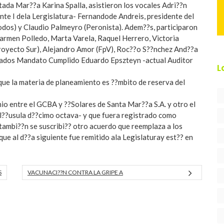
ada Mar??a Karina Spalla, asistieron los vocales Adri??n
nte I dela Lergislatura- Fernandode Andreis, presidente del
dos) y Claudio Palmeyro (Peronista). Adem??s, participaron
armen Polledo, Marta Varela, Raquel Herrero, Victoria
Proyecto Sur), Alejandro Amor (FpV), Roc??o S??nchez And??a
tados Mandato Cumplido Eduardo Epszteyn -actual Auditor
L
que la materia de planeamiento es ??mbito de reserva del
nio entre el GCBA y ??Solares de Santa Mar??a S.A. y otro el
cl??usula d??cimo octava- y que fuera registrado como
tambi??n se suscribi?? otro acuerdo que reemplaza a los
 al d??a siguiente fue remitido ala Legislaturay est?? en
S
VACUNACI??N CONTRA LA GRIPE A