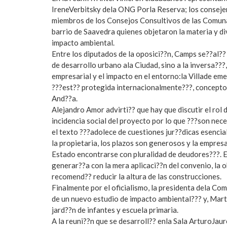
IreneVerbitsky dela ONG Porla Reserva; los consejer
miembros de los Consejos Consultivos de las Comunas
barrio de Saavedra quienes objetaron la materia y di
impacto ambiental.
Entre los diputados de la oposici??n, Camps se??al??
de desarrollo urbano ala Ciudad, sino a la inversa???
empresarial y el impacto en el entorno:la Villade 
???est?? protegida internacionalmente???, concepto 
And??a.
Alejandro Amor advirti?? que hay que discutir el rol d
incidencia social del proyecto por lo que ???son nec
el texto ???adolece de cuestiones jur??dicas esencia
la propietaria, los plazos son generosos y la empresa
Estado encontrarse con pluralidad de deudores???. E
generar??a con la mera aplicaci??n del convenio, la 
recomend?? reducir la altura de las construcciones.
Finalmente por el oficialismo, la presidenta dela Co
de un nuevo estudio de impacto ambiental??? y, Mart??
jard??n de infantes y escuela primaria.
A la reuni??n que se desarroll?? enla Sala ArturoJaure