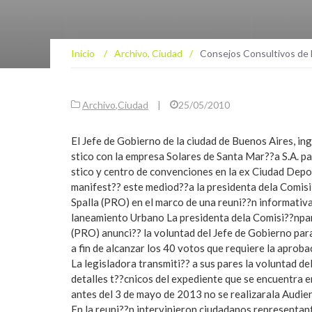
Inicio
/
Archivo
,
Ciudad
/
Consejos Consultivos de 
Archivo
,
Ciudad
|
25/05/2010
El Jefe de Gobierno de la ciudad de Buenos Aires, in
stico con la empresa Solares de Santa Mar??a S.A. par
stico y centro de convenciones en la ex Ciudad Depor
manifest?? este mediod??a la presidenta dela Comi
Spalla (PRO) en el marco de una reuni??n informativa
laneamiento Urbano La presidenta dela Comisi??npa
(PRO) anunci?? la voluntad del Jefe de Gobierno para
a fin de alcanzar los 40 votos que requiere la aprobac
La legisladora transmiti?? a sus pares la voluntad de
detalles t??cnicos del expediente que se encuentra 
antes del 3 de mayo de 2013 no se realizarala Audien
En la reuni??n intervinieron ciudadanos representant