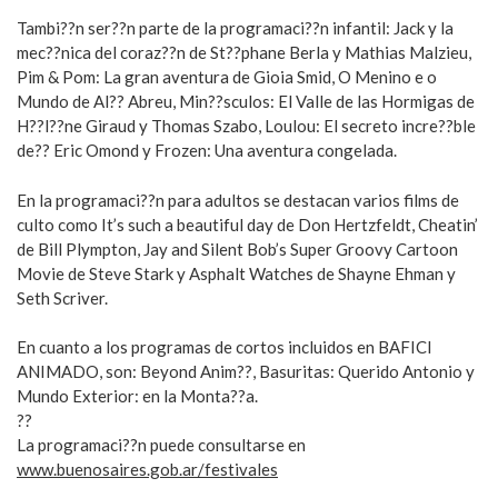
Tambi??n ser??n parte de la programaci??n infantil: Jack y la
mec??nica del coraz??n de St??phane Berla y Mathias Malzieu,
Pim & Pom: La gran aventura de Gioia Smid, O Menino e o
Mundo de Al?? Abreu, Min??sculos: El Valle de las Hormigas de
H??l??ne Giraud y Thomas Szabo, Loulou: El secreto incre??ble
de?? Eric Omond y Frozen: Una aventura congelada.
En la programaci??n para adultos se destacan varios films de
culto como It’s such a beautiful day de Don Hertzfeldt, Cheatin’
de Bill Plympton, Jay and Silent Bob’s Super Groovy Cartoon
Movie de Steve Stark y Asphalt Watches de Shayne Ehman y
Seth Scriver.
En cuanto a los programas de cortos incluidos en BAFICI
ANIMADO, son: Beyond Anim??, Basuritas: Querido Antonio y
Mundo Exterior: en la Monta??a.
??
La programaci??n puede consultarse en
www.buenosaires.gob.ar/festivales