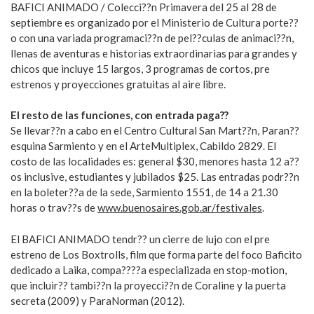
BAFICI ANIMADO / Colecci??n Primavera del 25 al 28 de
septiembre es organizado por el Ministerio de Cultura porte??
o con una variada programaci??n de pel??culas de animaci??n,
llenas de aventuras e historias extraordinarias para grandes y
chicos que incluye 15 largos, 3 programas de cortos, pre
estrenos y proyecciones gratuitas al aire libre.
El resto de las funciones, con entrada paga??
Se llevar??n a cabo en el Centro Cultural San Mart??n, Paran??
esquina Sarmiento y en el ArteMultiplex, Cabildo 2829. El
costo de las localidades es: general $30, menores hasta 12 a??
os inclusive, estudiantes y jubilados $25. Las entradas podr??n
en la boleter??a de la sede, Sarmiento 1551, de 14 a 21.30
horas o trav??s de
www.buenosaires.gob.ar/festivales
.
El BAFICI ANIMADO tendr?? un cierre de lujo con el pre
estreno de Los Boxtrolls, film que forma parte del foco Baficito
dedicado a Laika, compa????a especializada en stop-motion,
que incluir?? tambi??n la proyecci??n de Coraline y la puerta
secreta (2009) y ParaNorman (2012).