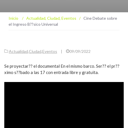
Inicio
/
Actualidad
,
Ciudad
,
Eventos
/
Cine Debate sobre
el Ingreso B??sico Universal
Actualidad
,
Ciudad
,
Eventos
|
09/09/2022
Se proyectar?? el documental En el mismo barco. Ser?? el pr??
ximo s??bado a las 17 con entrada libre y gratuita.