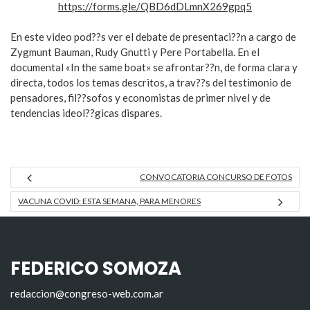
https://forms.gle/QBD6dDLmnX269gpq5
En este video pod??s ver el debate de presentaci??n a cargo de
Zygmunt Bauman, Rudy Gnutti y Pere Portabella. En el
documental «In the same boat» se afrontar??n, de forma clara y
directa, todos los temas descritos, a trav??s del testimonio de
pensadores, fil??sofos y economistas de primer nivel y de
tendencias ideol??gicas dispares.
CONVOCATORIA CONCURSO DE FOTOS
VACUNA COVID: ESTA SEMANA, PARA MENORES
FEDERICO SOMOZA
redaccion@congreso-web.com.ar