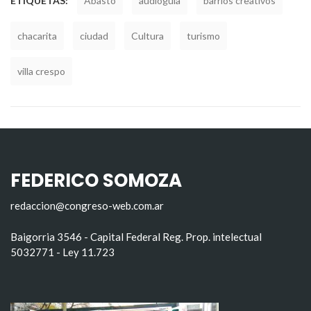
ETIQUETAS:
Abasto
audioguia
barrios creativos
chacarita
ciudad
Cultura
turismo
villa crespo
FEDERICO SOMOZA
redaccion@congreso-web.com.ar
Baigorria 3546 - Capital Federal Reg. Prop. intelectual
5032771 - Ley 11.723