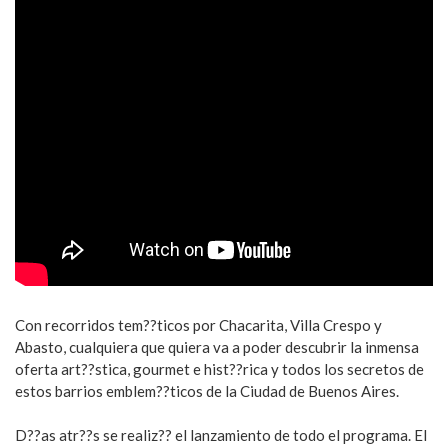
Con recorridos tem??ticos por Chacarita, Villa Crespo y
Abasto, cualquiera que quiera va a poder descubrir la inmensa
oferta art??stica, gourmet e hist??rica y todos los secretos de
estos barrios emblem??ticos de la Ciudad de Buenos Aires.
D??as atr??s se realiz?? el lanzamiento de todo el programa. El