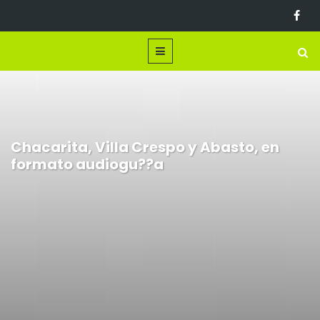
Chacarita, Villa Crespo y Abasto, en
formato audiogu??a