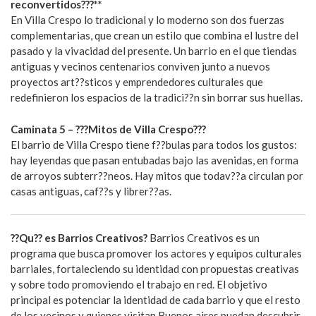
reconvertidos???**
En Villa Crespo lo tradicional y lo moderno son dos fuerzas
complementarias, que crean un estilo que combina el lustre del
pasado y la vivacidad del presente. Un barrio en el que tiendas
antiguas y vecinos centenarios conviven junto a nuevos
proyectos art??sticos y emprendedores culturales que
redefinieron los espacios de la tradici??n sin borrar sus huellas.
Caminata 5 – ???Mitos de Villa Crespo???
El barrio de Villa Crespo tiene f??bulas para todos los gustos:
hay leyendas que pasan entubadas bajo las avenidas, en forma
de arroyos subterr??neos. Hay mitos que todav??a circulan por
casas antiguas, caf??s y librer??as.
??Qu?? es Barrios Creativos?
Barrios Creativos es un
programa que busca promover los actores y equipos culturales
barriales, fortaleciendo su identidad con propuestas creativas
y sobre todo promoviendo el trabajo en red. El objetivo
principal es potenciar la identidad de cada barrio y que el resto
de los vecinos y quienes visitan Buenos aires puedan descubrir