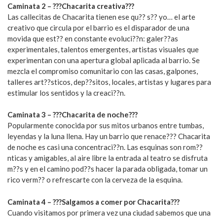
Caminata 2 – ???Chacarita creativa???
Las callecitas de Chacarita tienen ese qu?? s?? yo… el arte
creativo que circula por el barrio es el disparador de una
movida que est?? en constante evoluci??n: galer??as
experimentales, talentos emergentes, artistas visuales que
experimentan con una apertura global aplicada al barrio. Se
mezcla el compromiso comunitario con las casas, galpones,
talleres art??sticos, dep??sitos, locales, artistas y lugares para
estimular los sentidos y la creaci??n.
Caminata 3 – ???Chacarita de noche???
Popularmente conocida por sus mitos urbanos entre tumbas,
leyendas y la luna llena. Hay un barrio que renace??? Chacarita
de noche es casi una concentraci??n. Las esquinas son rom??
nticas y amigables, al aire libre la entrada al teatro se disfruta
m??s y en el camino pod??s hacer la parada obligada, tomar un
rico verm?? o refrescarte con la cerveza de la esquina.
Caminata 4 – ???Salgamos a comer por Chacarita???
Cuando visitamos por primera vez una ciudad sabemos que una