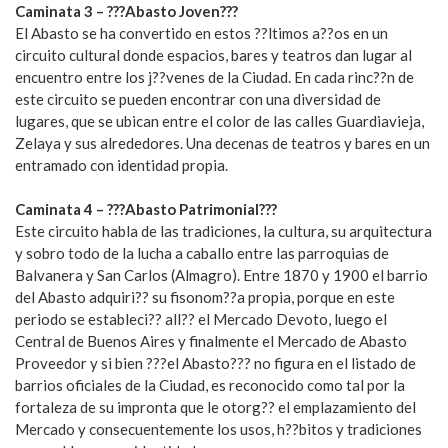
Caminata 3 – ???Abasto Joven???
El Abasto se ha convertido en estos ??ltimos a??os en un
circuito cultural donde espacios, bares y teatros dan lugar al
encuentro entre los j??venes de la Ciudad. En cada rinc??n de
este circuito se pueden encontrar con una diversidad de
lugares, que se ubican entre el color de las calles Guardiavieja,
Zelaya y sus alrededores. Una decenas de teatros y bares en un
entramado con identidad propia.
Caminata 4 – ???Abasto Patrimonial???
Este circuito habla de las tradiciones, la cultura, su arquitectura
y sobro todo de la lucha a caballo entre las parroquias de
Balvanera y San Carlos (Almagro). Entre 1870 y 1900 el barrio
del Abasto adquiri?? su fisonom??a propia, porque en este
periodo se estableci?? all?? el Mercado Devoto, luego el
Central de Buenos Aires y finalmente el Mercado de Abasto
Proveedor y si bien ???el Abasto??? no figura en el listado de
barrios oficiales de la Ciudad, es reconocido como tal por la
fortaleza de su impronta que le otorg?? el emplazamiento del
Mercado y consecuentemente los usos, h??bitos y tradiciones