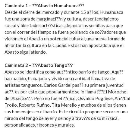
Caminata 1 – ???Abasto Humahuaca???
Desde el cierre del mercado y durante 15 a??os, Humahuaca
fue una zona de marginaci??n y cultura, desentendimiento
social y libertades art??sticas, dejando las semillas para que
con el correr del tiempo se fuera poblando de so??adores que
vieron en el Abasto un potencial cultural, una nueva forma de
afrontar la cultura en la Ciudad. Estos han apostado a que el
Abasto siga latiendo.
Caminata 2 – ???Abasto Tango???
Abasto se identifica como aut??ntico barrio de tango. Aqu??
han nacido, trabajado y vivido una cantidad llamativa de
artistas tangueros. Carlos Gardel pas?? su primera juventud
ac??, es por esto que popularmente se lo llama ???El Morocho
del Abasto???. Pero no fue el ??nico, Osvaldo Pugliese, An??bal
Troilo, Roberto Rufino, Tita Merello y muchos de ellos tienen
sus homenajes en el barrio. Este circuito propone recorrer una
mirada del tango de ayer y de hoy a trav??s de su m??sica,
personalidades, rincones y murales.