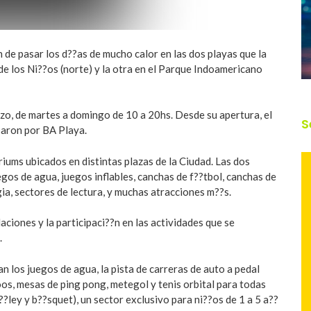
 de pasar los d??as de mucho calor en las dos playas que la
de los Ni??os (norte) y la otra en el Parque Indoamericano
zo, de martes a domingo de 10 a 20hs. Desde su apertura, el
S
saron por BA Playa.
riums ubicados en distintas plazas de la Ciudad. Las dos
gos de agua, juegos inflables, canchas de f??tbol, canchas de
ia, sectores de lectura, y muchas atracciones m??s.
laciones y la participaci??n en las actividades que se
.
n los juegos de agua, la pista de carreras de auto a pedal
oos, mesas de ping pong, metegol y tenis orbital para todas
v??ley y b??squet), un sector exclusivo para ni??os de 1 a 5 a??