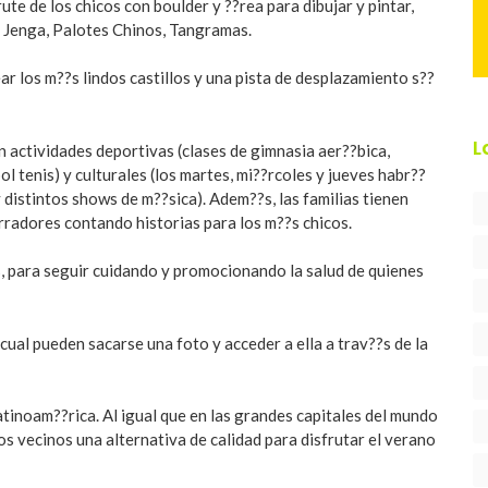
te de los chicos con boulder y ??rea para dibujar y pintar,
, Jenga, Palotes Chinos, Tangramas.
ar los m??s lindos castillos y una pista de desplazamiento s??
L
 actividades deportivas (clases de gimnasia aer??bica,
ol tenis) y culturales (los martes, mi??rcoles y jueves habr??
 distintos shows de m??sica). Adem??s, las familias tienen
arradores contando historias para los m??s chicos.
, para seguir cuidando y promocionando la salud de quienes
cual pueden sacarse una foto y acceder a ella a trav??s de la
tinoam??rica. Al igual que en las grandes capitales del mundo
os vecinos una alternativa de calidad para disfrutar el verano