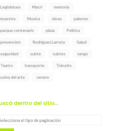
Legislatura
Macri
memoria
muestra
Musica
obras
palermo
parque centenario
plaza
Politica
prevencion
Rodriguez Larreta
Salud
seguridad
subte
subtes
tango
Teatro
transporte
Tránsito
usina del arte
verano
uscá dentro del sitio…