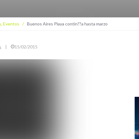
s
,
Eventos
/
Buenos Aires Playa contin??a hasta marzo
s
|
15/02/2015