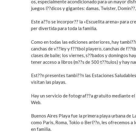
os, especialmente acondicionado para un mayor disfru
juegos l??dicos y gigantes: damas, Twister, Domin??
Este a??o se incorpor?? la «Escuelita arena» para cre
per divertida para toda la familia.
Como en todas las ediciones anteriores, hay tambi??n
canchas de v??ley y f??tbol playero, canchas de f??tb
clases de baile; los viernes, s??bados y domingos hay
tener acceso a libros (m??s de 500 t??tulos) y hay n
Est??n presentes tambi??n las Estaciones Saludables
visitan las playas.
Hay un servicio de fotograf??a gratuito mediante el 
Web.
Buenos Aires Playa fue la primera playa urbana de La
como Paris, Roma, Tokio o Berl??n, les ofrecemos a l
en familia.