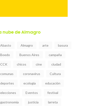
a nube de Almagro
Abasto
Almagro
arte
basura
Boedo
Buenos Aires
campaña
CCK
chicos
cine
ciudad
comunas
coronavirus
Cultura
deportes
ecología
educación
elecciones
Eventos
festival
gastronomía
justicia
larreta