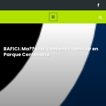
BAFICI: Ma??ana, comienzo familiar en
Parque Centenario