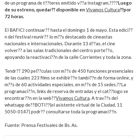
de un programa de t??teres emitido v??a Instagram.????
Luego
de su estreno, quedar?? disponible en
Vivamos Cultura
??por
72 horas.
El BAFICI continuar?? hasta el domingo 1 de mayo. Esta edici??
n del festival reunir?? lo m??s destacado de cineastas
nacionales e internacionales. Durante 13 d??as, el cine
volver?? a las salas tradicionales del centro porte??o,
apoyando la reactivaci??n de la calle Corrientes y toda la zona.
Tendr?? 290 pel??culas con m??s de 450 funciones presenciales
de las cuales 223 films se exhibir??n tambi??n de forma online, y
m??s de 60 actividades especiales, en m??s de 15 sedes.??La
programaci??n, links de reserva de entradas y el cat??logo se
encontrar??n en la web??
Vivamos Cultura
. A trav??s del
whatsapp de??BOTI??(el asistente virtual de la Ciudad, 11
5050-0147) podr?? consultarse toda la programaci??n.
Fuente: Prensa Festivales de Bs. As.