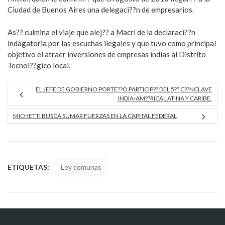
Ciudad de Buenos Aires una delegaci??n de empresarios.
As?? culmina el viaje que alej?? a Macri de la declaraci??n
indagatoria por las escuchas ilegales y que tuvo como principal
objetivo el atraer inversiones de empresas indias al Distrito
Tecnol??gico local.
EL JEFE DE GOBIERNO PORTE??O PARTICIP?? DEL 5?? C??NCLAVE
INDIA-AM??RICA LATINA Y CARIBE.
MICHETTI BUSCA SUMAR FUERZAS EN LA CAPITAL FEDERAL
ETIQUETAS:
Ley comunas