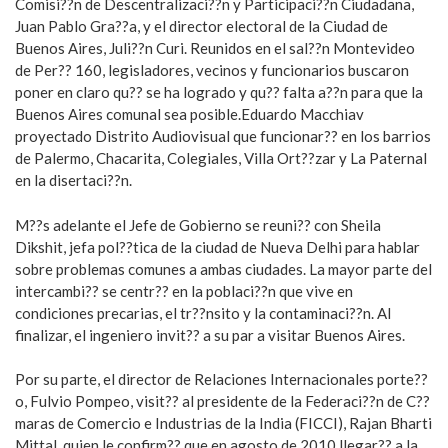
Comisi??n de Descentralizaci??n y Participaci??n Ciudadana,
Juan Pablo Gra??a, y el director electoral de la Ciudad de
Buenos Aires, Juli??n Curi. Reunidos en el sal??n Montevideo
de Per?? 160, legisladores, vecinos y funcionarios buscaron
poner en claro qu?? se ha logrado y qu?? falta a??n para que la
Buenos Aires comunal sea posible.Eduardo Macchiav
proyectado Distrito Audiovisual que funcionar?? en los barrios
de Palermo, Chacarita, Colegiales, Villa Ort??zar y La Paternal
en la disertaci??n.
M??s adelante el Jefe de Gobierno se reuni?? con Sheila
Dikshit, jefa pol??tica de la ciudad de Nueva Delhi para hablar
sobre problemas comunes a ambas ciudades. La mayor parte del
intercambi?? se centr?? en la poblaci??n que vive en
condiciones precarias, el tr??nsito y la contaminaci??n. Al
finalizar, el ingeniero invit?? a su par a visitar Buenos Aires.
Por su parte, el director de Relaciones Internacionales porte??
o, Fulvio Pompeo, visit?? al presidente de la Federaci??n de C??
maras de Comercio e Industrias de la India (FICCI), Rajan Bharti
Mittal, quien le confirm?? que en agosto de 2010 llegar?? a la