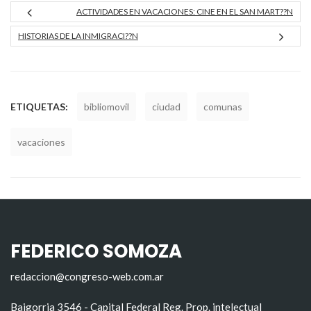
ACTIVIDADES EN VACACIONES: CINE EN EL SAN MART??N
HISTORIAS DE LA INMIGRACI??N
ETIQUETAS:
bibliomovil
ciudad
comunas
vacaciones
FEDERICO SOMOZA
redaccion@congreso-web.com.ar
Baigorria 3546 - Capital Federal Reg. Prop. intelectual